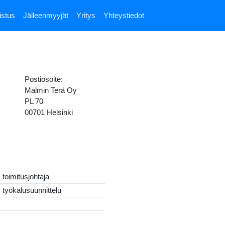
istus
Jälleenmyyjät
Yritys
Yhteystiedot
Postiosoite:
Malmin Terä Oy
PL 70
00701 Helsinki
toimitusjohtaja
työkalusuunnittelu