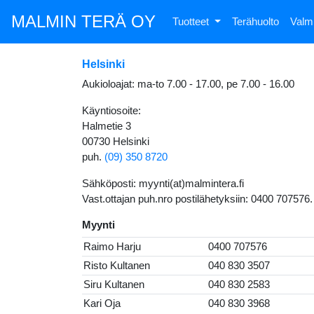
MALMIN TERÄ OY
Tuotteet
Terähuolto
Valm
Helsinki
Aukioloajat: ma-to 7.00 - 17.00, pe 7.00 - 16.00
Käyntiosoite:
Halmetie 3
00730 Helsinki
puh.
(09) 350 8720
Sähköposti: myynti(at)malmintera.fi
Vast.ottajan puh.nro postilähetyksiin: 0400 707576.
Myynti
Raimo Harju
0400 707576
Risto Kultanen
040 830 3507
Siru Kultanen
040 830 2583
Kari Oja
040 830 3968