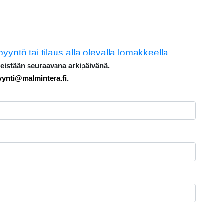
.
pyyntö tai tilaus alla olevalla lomakkeella.
eistään seuraavana arkipäivänä.
ynti@malmintera.fi
.