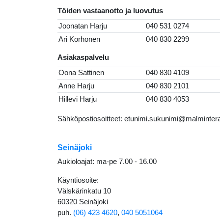
Töiden vastaanotto ja luovutus
Joonatan Harju
040 531 0274
Ari Korhonen
040 830 2299
Asiakaspalvelu
Oona Sattinen
040 830 4109
Anne Harju
040 830 2101
Hillevi Harju
040 830 4053
Sähköpostiosoitteet: etunimi.sukunimi@malmintera
Seinäjoki
Aukioloajat: ma-pe 7.00 - 16.00
Käyntiosoite:
Välskärinkatu 10
60320 Seinäjoki
puh.
(06) 423 4620
,
040 5051064